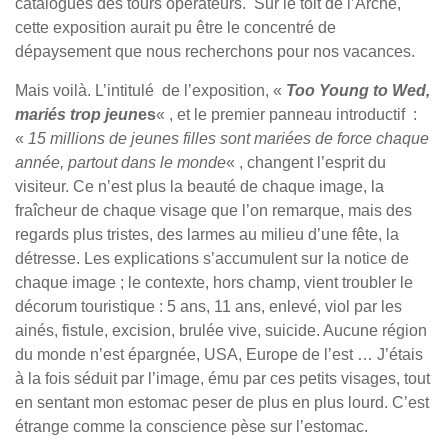
catalogues des tours opérateurs. Sur le toit de l’Arche,
cette exposition aurait pu être le concentré de
dépaysement que nous recherchons pour nos vacances.
Mais voilà. L’intitulé de l’exposition, «
Too Young to Wed,
mariés trop jeun
es
« , et le premier panneau introductif :
«
15 millions de jeunes filles sont mariées de force chaque
année, partout dans le monde
« , changent l’esprit du
visiteur. Ce n’est plus la beauté de chaque image, la
fraîcheur de chaque visage que l’on remarque, mais des
regards plus tristes, des larmes au milieu d’une fête, la
détresse. Les explications s’accumulent sur la notice de
chaque image ; le contexte, hors champ, vient troubler le
décorum touristique : 5 ans, 11 ans, enlevé, viol par les
ainés, fistule, excision, brulée vive, suicide. Aucune région
du monde n’est épargnée, USA, Europe de l’est … J’étais
à la fois séduit par l’image, ému par ces petits visages, tout
en sentant mon estomac peser de plus en plus lourd. C’est
étrange comme la conscience pèse sur l’estomac.