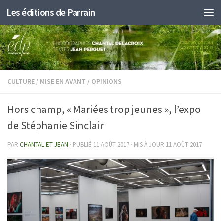
Les éditions de Parrain
Au dessous du contenu
CULTURE
/
MISE EN AVANT
/
OPINIONS
Hors champ, « Mariées trop jeunes », l’expo
de Stéphanie Sinclair
PAR
CHANTAL ET JEAN
· PUBLIÉ
11 AOÛT 2017
· MIS À JOUR
11 AOÛT 2017