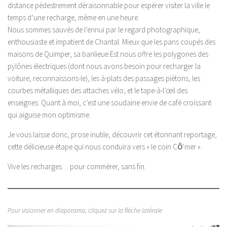
distance pédestrement déraisonnable pour espérer visiter la ville le
temps d’une recharge, même en une heure.
Nous sommes sauvés de l’ennui par le regard photographique,
enthousiaste et impatient de Chantal. Mieux que les pans coupés des
maisons de Quimper, sa banlieue Est nous offre les polygones des
pylônes électriques (dont nous avons besoin pour recharger la
voiture, reconnaissons-le), les à-plats des passages piétons, les
courbes métalliques des attaches vélo, et le tape-à-l’œil des
enseignes. Quant à moi, c’est une soudaine envie de café croissant
qui aiguise mon optimisme.
Je vous laisse donc, prose inutile, découvrir cet étonnant reportage,
cette délicieuse étape qui nous conduira vers « le coin C
Ô
‘mer ».
Vive les recharges… pour commérer, sans fin.
Pour visionner en diaporama, cliquez sur la flèche latérale