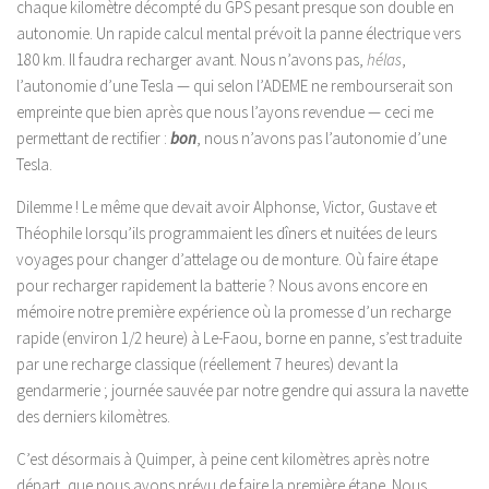
chaque kilomètre décompté du GPS pesant presque son double en
autonomie. Un rapide calcul mental prévoit la panne électrique vers
180 km. Il faudra recharger avant. Nous n’avons pas,
hélas
,
l’autonomie d’une Tesla — qui selon l’ADEME ne rembourserait son
empreinte que bien après que nous l’ayons revendue — ceci me
permettant de rectifier :
bon
, nous n’avons pas l’autonomie d’une
Tesla.
Dilemme ! Le même que devait avoir Alphonse, Victor, Gustave et
Théophile lorsqu’ils programmaient les dîners et nuitées de leurs
voyages pour changer d’attelage ou de monture. Où faire étape
pour recharger rapidement la batterie ? Nous avons encore en
mémoire notre première expérience où la promesse d’un recharge
rapide (environ 1/2 heure) à Le-Faou, borne en panne, s’est traduite
par une recharge classique (réellement 7 heures) devant la
gendarmerie ; journée sauvée par notre gendre qui assura la navette
des derniers kilomètres.
C’est désormais à Quimper, à peine cent kilomètres après notre
départ, que nous avons prévu de faire la première étape. Nous