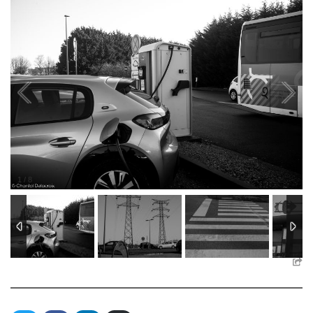
1
/
8