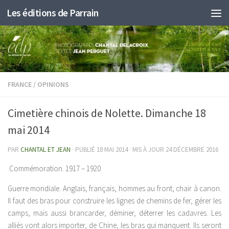
Les éditions de Parrain
Au dessous du contenu
FRANCE
/
OPINIONS
Cimetière chinois de Nolette. Dimanche 18
mai 2014
PAR
CHANTAL ET JEAN
· PUBLIÉ
18 MAI 2014
· MIS À JOUR
24 DÉCEMBRE 2016
Commémoration. 1917 – 1920
Guerre mondiale. Anglais, français, hommes au front, chair à canon.
Il faut des bras pour construire les lignes de chemins de fer, gérer les
camps, mais aussi brancarder, déminer, déterrer les cadavres. Les
alliés vont alors importer, de Chine, les bras qui manquent. Ils seront