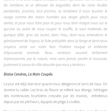
les ramillons et se dérouler les baguettes dont les rares feuilles
pendantes, proches, tout proches, se tendaient à nous toucher le
visage comme des mains humides aux doigts glacés pour nous
alerter, et pour nous faire peur et pour nous tenir malgré nous sur le
qui-vive au point de nous couper le souffle, le saut inattendu de
quelque bête, gros rat, loutre, dans l’eau, dont nous entendions le
gémissement de frayeur, la fuite précipitée dans la fange et dont nous
croyions sentir sur notre face l’haleine rauque et enfiévrée
d’épouvante animale. Nous rentrions souvent drôlement
impressionnés par la nature, mais sans jamais perdre la boussole,
justement à cause du rôle absurde que nous y tenions.
»
Blaise Cendras, La Main Coupée.
Le jour est déjà bien levé quand nous atteignons le larris de Vaux. On
domine la vallée. Les bras du fleuve se mêlent aux étangs, héritages
des nombreuses tourbières creusées par les moines, entretenus
depuis par les pêcheurs, équipés de piège à civelles.