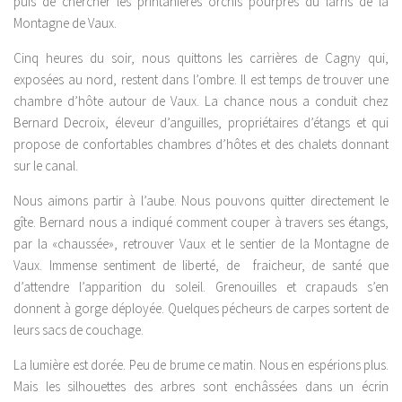
puis de chercher les printanières orchis pourpres du larris de la
Montagne de Vaux.
Cinq heures du soir, nous quittons les carrières de Cagny qui,
exposées au nord, restent dans l’ombre. Il est temps de trouver une
chambre d’hôte autour de Vaux. La chance nous a conduit chez
Bernard Decroix, éleveur d’anguilles, propriétaires d’étangs et qui
propose de confortables chambres d’hôtes et des chalets donnant
sur le canal.
Nous aimons partir à l’aube. Nous pouvons quitter directement le
gîte. Bernard nous a indiqué comment couper à travers ses étangs,
par la «chaussée», retrouver Vaux et le sentier de la Montagne de
Vaux. Immense sentiment de liberté, de fraicheur, de santé que
d’attendre l’apparition du soleil. Grenouilles et crapauds s’en
donnent à gorge déployée. Quelques pécheurs de carpes sortent de
leurs sacs de couchage.
La lumière est dorée. Peu de brume ce matin. Nous en espérions plus.
Mais les silhouettes des arbres sont enchâssées dans un écrin