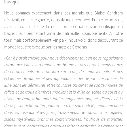
baroque.
Nous sommes exactement dans ces marais que Blaise Cendrars
décrivait, en pleine guerre, dans «la main coupée». En pleine horreur,
avec la complicité de la nuit, son escouade avait confisqué un
bachot leur permettant ainsi de patrouiller «paisiblement». A notre
tour, mais confortablement «en paix, nous voici donc découvrant ce
monde lacustre évoqué par les mots de Cendras :
«
Car il y avait encore pour nous désorienter tout en nous rappelant à
l’ordre des effets surprenants de brume et des enroulements et des
désenroulements de brouillard sur l’eau, des mouvements et des
éclairages de nuages et des apparitions et des disparitions subites de
lune dans les déchirures et les coulisses du ciel et de l’onde moirée de
reflets et de trous d’ombres mobiles ; et la mise en scène au sol et au
niveau de l’eau, arbre mort, touffes nageantes, paquets d’herbes à la
dérive, silhouette anthropomorphe d’un saule étêté, remue-ménage
dans les roseaux et les joncs, froissements de robes, cimes agitées,
signes mystérieux, branches contorsionnées, froufrous de manches
dans le vent, bourrasques brusques faisant gesticuler les rameaux et