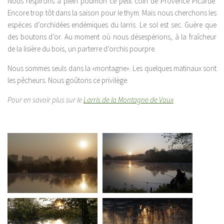
Nous respirons à plein poumon ce petit coin de Provence Picarde.
Encore trop tôt dans la saison pour le thym. Mais nous cherchons les
espèces d’orchidées endémiques du larris. Le sol est sec. Guère que
des boutons d’or. Au moment où nous désespérions, à la fraîcheur
de la lisière du bois, un parterre d’orchis pourpre.
Nous sommes seuls dans la «montagne». Les quelques matinaux sont
les pêcheurs. Nous goûtons ce privilège.
Pour en savoir plus sur le
Larris de la Montagne de Vaux