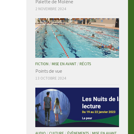
Palette de Molène
2 NOVEMBRE 2024
FICTION
/
MISE EN AVANT
/
RÉCITS
Points de vue
13 OCTOBRE 2024
AUDIO
/
CULTURE
/
ÉVÈNEMENTS
/
MISE EN AVANT