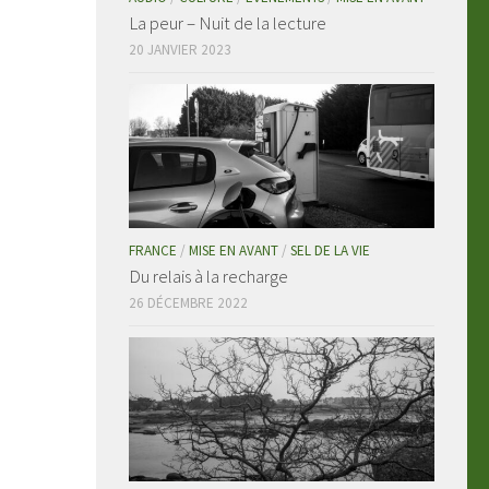
La peur – Nuit de la lecture
20 JANVIER 2023
FRANCE
/
MISE EN AVANT
/
SEL DE LA VIE
Du relais à la recharge
26 DÉCEMBRE 2022