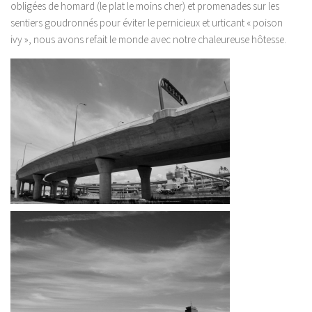
obligées de homard (le plat le moins cher) et promenades sur les
sentiers goudronnés pour éviter le pernicieux et urticant « poison
ivy », nous avons refait le monde avec notre chaleureuse hôtesse.