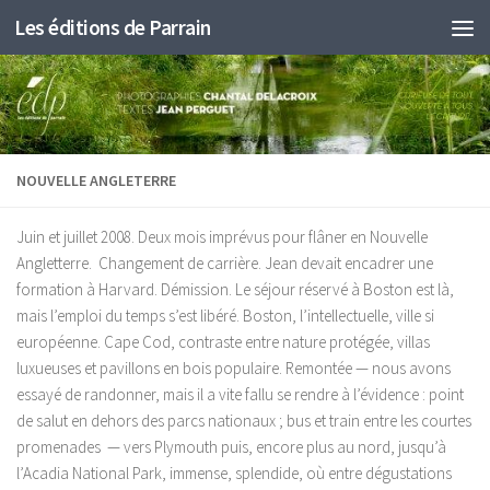
Les éditions de Parrain
Au dessous du contenu
NOUVELLE ANGLETERRE
Juin et juillet 2008. Deux mois imprévus pour flâner en Nouvelle
Angletterre. Changement de carrière. Jean devait encadrer une
formation à Harvard. Démission. Le séjour réservé à Boston est là,
mais l’emploi du temps s’est libéré. Boston, l’intellectuelle, ville si
européenne. Cape Cod, contraste entre nature protégée, villas
luxueuses et pavillons en bois populaire. Remontée — nous avons
essayé de randonner, mais il a vite fallu se rendre à l’évidence : point
de salut en dehors des parcs nationaux ; bus et train entre les courtes
promenades — vers Plymouth puis, encore plus au nord, jusqu’à
l’Acadia National Park, immense, splendide, où entre dégustations