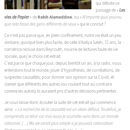
qui débute ce
passage de «
Les
vies de Papier
» de
Rabih Alameddine
, ou «
N’importe quoi pourvu
que cela fasse des gens différents de vous
» qui le conclut ?
Ce n’est pas parce que, en plein confinement, notre vie était un peu
similaire, quoique bien plus facile, de celle d’Aaliya Saleh, 72 ans, la
narratrice recluse dans Beyrouth, nourrie de lectures faute de vie
sociale, que j’ai choisi cet extrait.
C’est parce que chaque jour, depuis bientôt un an, à la radio, nous
entendons tout le monde, jouer d’hypothèses, de corrélations, de
suspectes causalités, pour donner son opinion sur la Covid, et
clamer que différents des autres (ou voulant tout au contraire
comme les autres) ils auraient pris d’autres décisions pertinentes.
Je vous laisse donc écouter la suite de cet extrait qui commence
ainsi :
« La recherche de la causalité est un vilain défaut. Toutefois, je
comprends ce désir car moi aussi je souhaite vivre dans un monde
rationnel. […] Ma vie serait plus simple si je pouvais rationaliser.