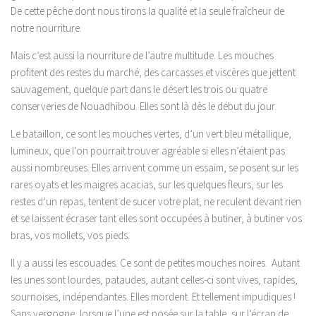
De cette pêche dont nous tirons la qualité et la seule fraîcheur de
notre nourriture.
Mais c’est aussi la nourriture de l’autre multitude. Les mouches
profitent des restes du marché, des carcasses et viscères que jettent
sauvagement, quelque part dans le désert les trois ou quatre
conserveries de Nouadhibou. Elles sont là dès le début du jour.
Le bataillon, ce sont les mouches vertes, d’un vert bleu métallique,
lumineux, que l’on pourrait trouver agréable si elles n’étaient pas
aussi nombreuses. Elles arrivent comme un essaim, se posent sur les
rares oyats et les maigres acacias, sur les quelques fleurs, sur les
restes d’un repas, tentent de sucer votre plat, ne reculent devant rien
et se laissent écraser tant elles sont occupées à butiner, à butiner vos
bras, vos mollets, vos pieds.
Il y a aussi les escouades. Ce sont de petites mouches noires. Autant
les unes sont lourdes, pataudes, autant celles-ci sont vives, rapides,
sournoises, indépendantes. Elles mordent. Et tellement impudiques !
Sans vergogne, lorsque l’une est posée sur la table, sur l’écran de