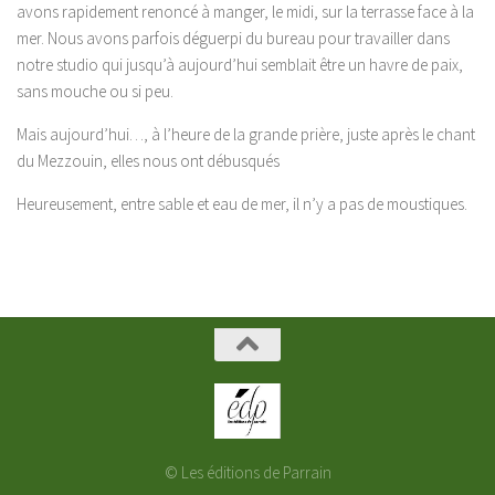
avons rapidement renoncé à manger, le midi, sur la terrasse face à la
mer. Nous avons parfois déguerpi du bureau pour travailler dans
notre studio qui jusqu’à aujourd’hui semblait être un havre de paix,
sans mouche ou si peu.
Mais aujourd’hui…, à l’heure de la grande prière, juste après le chant
du Mezzouin, elles nous ont débusqués
Heureusement, entre sable et eau de mer, il n’y a pas de moustiques.
© Les éditions de Parrain