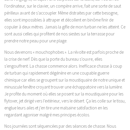
l’ordinateur, sur le clavier, un compère arrive, fait une sorte de saut
périlleux avant de s’accoupler. Même distraites par cette besogne,
elles sont impossibles à attraper et décollent en binôme finir de
copuler à deux mètres. Jamais la gifle de mon turban ne les atteint. Ce
sont aussi celles qui profitent de nos siestes sur la terrasse pour
prendre notre peau pour une plage.
Nous devenons « mouchophobes ». La révolte est parfois proche de
la crise de nerf. Dès que la porte du bureau s’ouvre, elles
s’engouffrent. La chasse commence alors. Inefficace chasse à coup
de turban qui rapidement dégénère en une coupable guerre
chimique car elles se groupent sur la moustiquaire de notre unique et
minuscule fenêtre croyant trouver une échappatoire vers la lumière.
Je profite du moment où elles se posent sur la moustiquaire pour les
flytoxer, jet dirigé vers l’extérieur, vers le désert. Ça les colle sur le tissu,
englue leurs ailes et j’en tire une malsaine satisfaction en les
regardant agoniser malgré mes principes écolos.
Nos journées sont séquencées par des séances de chasse. Nous