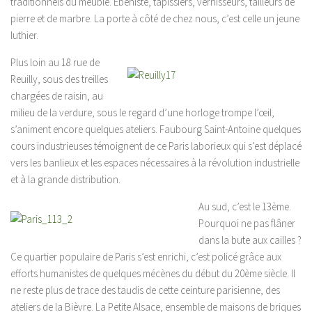
traditionnels du meuble. Ebéniste, tapissiers, vernisseurs, tailleurs de
pierre et de marbre. La porte à côté de chez nous, c’est celle un jeune
luthier.
Plus loin au 18 rue de
Reuilly, sous des treilles
chargées de raisin, au
milieu de la verdure, sous le regard d’une horloge trompe l’œil,
s’animent encore quelques ateliers. Faubourg Saint-Antoine quelques
cours industrieuses témoignent de ce Paris laborieux qui s’est déplacé
vers les banlieux et les espaces nécessaires à la révolution industrielle
et à la grande distribution.
Au sud, c’est le 13ème.
Pourquoi ne pas flâner
dans la bute aux cailles ?
Ce quartier populaire de Paris s’est enrichi, c’est policé grâce aux
efforts humanistes de quelques mécènes du début du 20ème siècle. Il
ne reste plus de trace des taudis de cette ceinture parisienne, des
ateliers de la Bièvre. La Petite Alsace, ensemble de maisons de briques