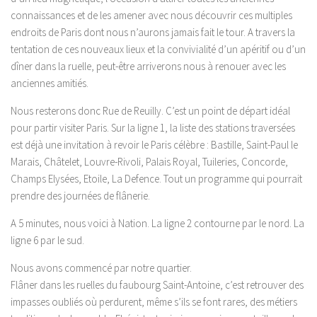
connaissances et de les amener avec nous découvrir ces multiples
endroits de Paris dont nous n’aurons jamais fait le tour. A travers la
tentation de ces nouveaux lieux et la convivialité d’un apéritif ou d’un
dîner dans la ruelle, peut-être arriverons nous à renouer avec les
anciennes amitiés.
Nous resterons donc Rue de Reuilly. C’est un point de départ idéal
pour partir visiter Paris. Sur la ligne 1, la liste des stations traversées
est déjà une invitation à revoir le Paris célèbre : Bastille, Saint-Paul le
Marais, Châtelet, Louvre-Rivoli, Palais Royal, Tuileries, Concorde,
Champs Elysées, Etoile, La Defence. Tout un programme qui pourrait
prendre des journées de flânerie.
A 5 minutes, nous voici à Nation. La ligne 2 contourne par le nord. La
ligne 6 par le sud.
Nous avons commencé par notre quartier.
Flâner dans les ruelles du faubourg Saint-Antoine, c’est retrouver des
impasses oubliés où perdurent, même s’ils se font rares, des métiers