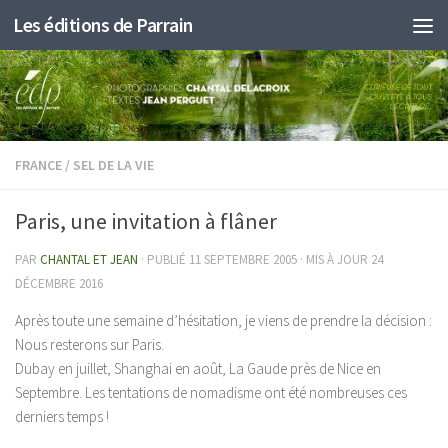
Les éditions de Parrain
Au dessous du contenu
FRANCE
/
SEL DE LA VIE
Paris, une invitation à flâner
PAR
CHANTAL ET JEAN
· PUBLIÉ
11 SEPTEMBRE 2005
· MIS À JOUR
24
DÉCEMBRE 2016
Après toute une semaine d’hésitation, je viens de prendre la décision :
Nous resterons sur Paris.
Dubay en juillet, Shanghai en août, La Gaude près de Nice en
Septembre. Les tentations de nomadisme ont été nombreuses ces
derniers temps !