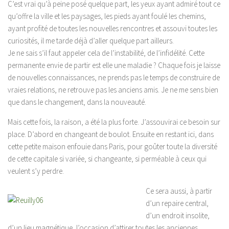
C’est vrai qu’à peine posé quelque part, les yeux ayant admiré tout ce
qu’offre la ville et les paysages, les pieds ayant foulé les chemins,
ayant profité de toutes les nouvelles rencontres et assouvi toutes les
curiosités, il me tarde déjà d’aller quelque part ailleurs.
Je ne sais s’il faut appeler cela de l’instabilité, de l’infidélité. Cette
permanente envie de partir est elle une maladie ? Chaque fois je laisse
de nouvelles connaissances, ne prends pas le temps de construire de
vraies relations, ne retrouve pas les anciens amis. Je ne me sens bien
que dans le changement, dans la nouveauté.
Mais cette fois, la raison, a été la plus forte. J’assouvirai ce besoin sur
place. D’abord en changeant de boulot. Ensuite en restant ici, dans
cette petite maison enfouie dans Paris, pour goûter toute la diversité
de cette capitale si variée, si changeante, si perméable à ceux qui
veulent s’y perdre.
Ce sera aussi, à partir
d’un repaire central,
d’un endroit insolite,
d’un lieu magnétique, l’occasion d’attirer toutes les anciennes