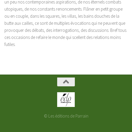
un peu nos contemporaines aspirations, de nos éternels combats
utopiques, de nos constants renoncements. Flâner en petit groupe
ou en couple, dans les squares, les villas, les bains douches de la
butte aux cailles, ce sont de multiples évocations qui ne peuvent que
provoquer des débats, des interrogations, des discussions. Bref tous
ces occasions de refaire le monde qui scellent des relations moins
futiles.
© Les éditions de Parrain