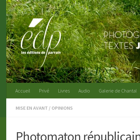
Au dessous du contenu
Accueil
Privé
Livres
Audio
Galerie de Chantal
MISE EN AVANT
/
OPINIONS
Photomaton républicai