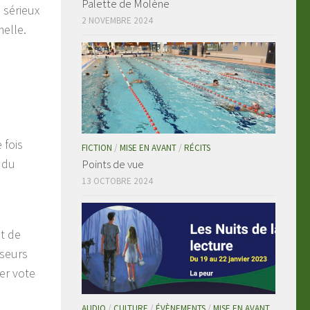
Palette de Molène
 sérieux
2 NOVEMBRE 2024
melle.
 fois
FICTION
/
MISE EN AVANT
/
RÉCITS
 du
Points de vue
13 OCTOBRE 2024
t de
sseurs
er vote
AUDIO
/
CULTURE
/
ÉVÈNEMENTS
/
MISE EN AVANT