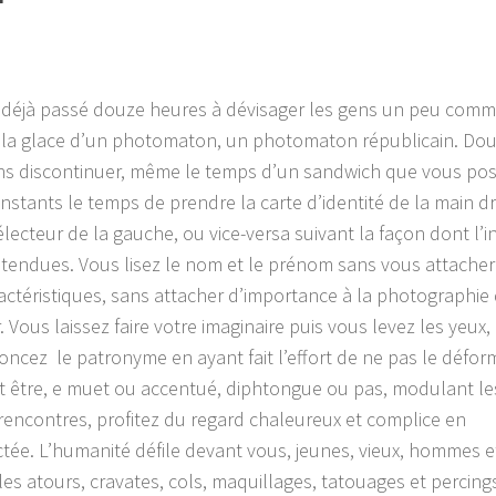
 déjà passé douze heures à dévisager les gens un peu comm
z la glace d’un photomaton, un photomaton républicain. Do
ns discontinuer, même le temps d’un sandwich que vous po
nstants le temps de prendre la carte d’identité de la main dr
’électeur de la gauche, ou vice-versa suivant la façon dont l’i
 tendues. Vous lisez le nom et le prénom sans vous attacher
actéristiques, sans attacher d’importance à la photographie 
. Vous laissez faire votre imaginaire puis vous levez les yeux,
oncez le patronyme en ayant fait l’effort de ne pas le défor
it être, e muet ou accentué, diphtongue ou pas, modulant les
s rencontres, profitez du regard chaleureux et complice en
tée. L’humanité défile devant vous, jeunes, vieux, hommes e
es atours, cravates, cols, maquillages, tatouages et percing