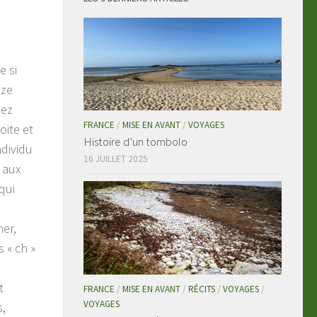
e si
uze
sez
FRANCE
/
MISE EN AVANT
/
VOYAGES
oite et
Histoire d’un tombolo
ndividu
16 JUILLET 2025
 aux
qui
mer,
 « ch »
t
FRANCE
/
MISE EN AVANT
/
RÉCITS
/
VOYAGES
/
VOYAGES
s,