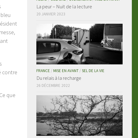
s
La peur – Nuit de la lecture
 bleu
20 JANVIER 2023
résident
 messe,
pant
s
FRANCE
/
MISE EN AVANT
/
SEL DE LA VIE
é contre
Du relais à la recharge
26 DÉCEMBRE 2022
 Ce que