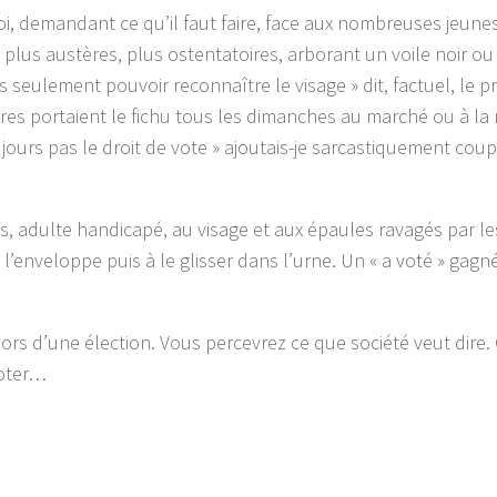
oi, demandant ce qu’il faut faire, face aux nombreuses jeune
 plus austères, plus ostentatoires, arborant un voile noir ou
eulement pouvoir reconnaître le visage » dit, factuel, le p
es portaient le fichu tous les dimanches au marché ou à la
ours pas le droit de vote » ajoutais-je sarcastiquement cou
ls, adulte handicapé, au visage et aux épaules ravagés par le
s l’enveloppe puis à le glisser dans l’urne. Un « a voté » gagn
lors d’une élection. Vous percevrez ce que société veut dire.
 voter…