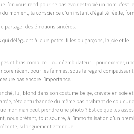
que l’on vous rend pour ne pas avoir estropié un nom, c’est le
é du moment, la conscience d’un instant d’égalité réelle, for
n de partager des émotions sincères.
i délèguent à leurs petits, filles ou garçons, la joie et le
ts pas et bras complice – ou déambulateur – pour exercer, une
 encore récent pour les femmes, sous le regard compatissant
 mesure pas encore l’importance.
ché, lui, blond dans son costume beige, cravate en soie et
garrée, tête enturbannée du même basin vibrant de couleur e
que mon mari peut prendre une photo ? Est-ce que les asse
t, nous prêtant, tout sourire, à l’immortalisation d’un premi
 récente, si longuement attendue.