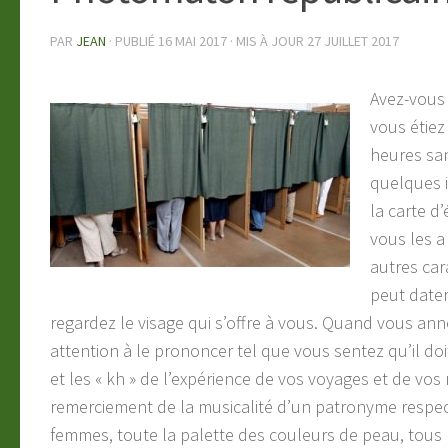
PAR
JEAN
· PUBLIÉ
16 MAI 2017
· MIS À JOUR
27 JUILLET 2017
Avez-vous
vous étie
heures sa
quelques i
la carte d
vous les a
autres car
peut dater
regardez le visage qui s’offre à vous. Quand vous ann
attention à le prononcer tel que vous sentez qu’il do
et les « kh » de l’expérience de vos voyages et de vo
remerciement de la musicalité d’un patronyme respec
femmes, toute la palette des couleurs de peau, tous l