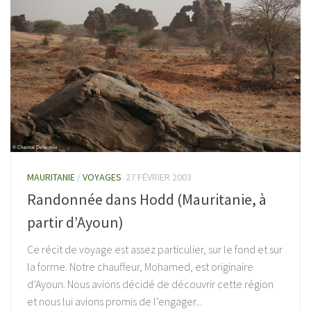
MAURITANIE
/
VOYAGES
27 FÉVRIER 2003
Randonnée dans Hodd (Mauritanie, à
partir d’Ayoun)
Ce récit de voyage est assez particulier, sur le fond et sur
la forme. Notre chauffeur, Mohamed, est originaire
d’Ayoun. Nous avions décidé de découvrir cette région
et nous lui avions promis de l’engager...