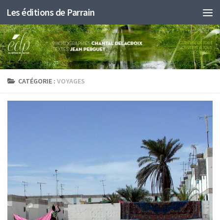
Les éditions de Parrain
Au dessous du contenu
CATÉGORIE :
VOYAGES